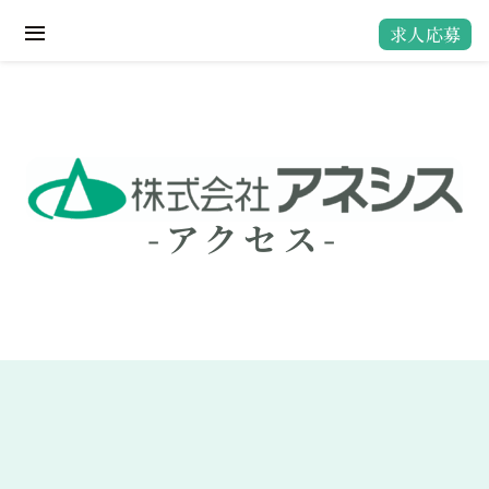
Skip
求人応募
to
Toggle
content
Navigation
Home
会社案内
業務内容
-アクセス-
ミドル・シニア世代・積極採用中！